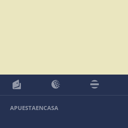
APUESTAENCASA