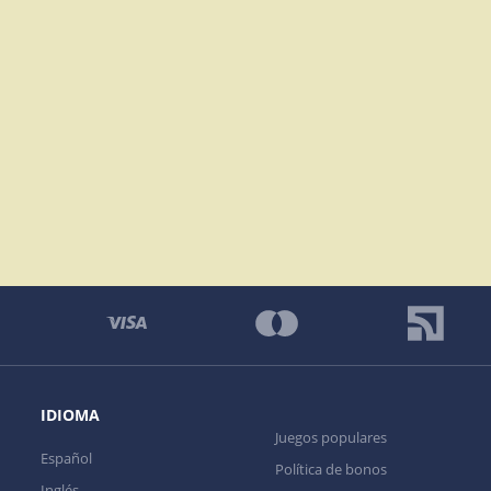
IDIOMA
Juegos populares
Español
Política de bonos
Inglés